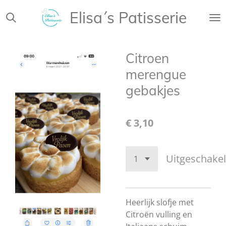
Ga
Elisa´s Patisserie
direct
naar
de
Citroen
hoofdinhoud
merengue
gebakjes
€ 3,10
Uitgeschake
Heerlijk slofje met
Citroën vulling en