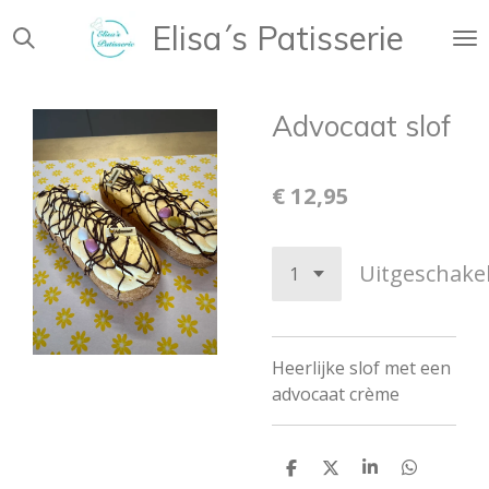
Ga
Elisa´s Patisserie
direct
naar
de
Advocaat slof
hoofdinhoud
€ 12,95
Uitgeschake
Heerlijke slof met een
advocaat crème
D
D
S
D