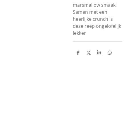
marsmallow smaak.
Samen met een
heerlijke crunch is
deze reep ongelofelijk
lekker
D
D
S
D
e
e
h
e
l
e
a
l
e
l
r
e
n
e
n