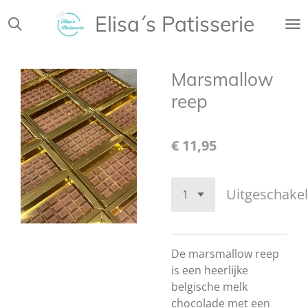
Ga
Elisa´s Patisserie
direct
naar
de
Marsmallow
hoofdinhoud
reep
€ 11,95
Uitgeschake
De marsmallow reep
is een heerlijke
belgische melk
chocolade met een